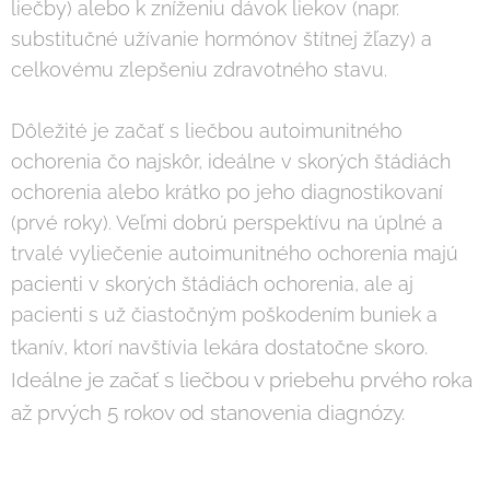
liečby) alebo k zníženiu dávok liekov (napr.
substitučné užívanie hormónov štítnej žľazy) a
celkovému zlepšeniu zdravotného stavu.
Dôležité je začať s liečbou autoimunitného
ochorenia čo najskôr, ideálne v skorých štádiách
ochorenia alebo krátko po jeho diagnostikovaní
(prvé roky). Veľmi dobrú perspektívu na úplné a
trvalé vyliečenie autoimunitného ochorenia majú
pacienti v skorých štádiách ochorenia, ale aj
pacienti s už čiastočným poškodením buniek a
ro.
tkanív, ktorí navštívia lekára dostatočne sko
Ideálne je začať s liečbou v priebehu prvého roka
až prvých 5 rokov od stanovenia diagnózy.