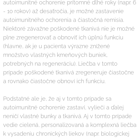
autoimunitné ochorenie prítomné dlhé roky (napr. 6
- 10 rokov) až desaťročia, je možné zastavenie
autoimunitného ochorenia a čiastočná remisia.
Niektoré závažne poškodené tkanivá nie je možné
plne zregenerovať a obnoviť ich úplnú funkciu
(hlavne, ak je u pacienta výrazne znížené
množstvo vlastných kmeňových buniek,
potrebných na regeneráciu). Liečba v tomto
prípade poškodené tkanivá zregeneruje čiastočne
a rovnako čiastočne obnoví ich funkciu.
Podstatné ale je, že aj v tomto prípade sa
autoimunitné ochorenie zastaví, vylieči a ďalej
neničí vlastné bunky a tkanivá. Aj v tomto prípade
vedie cielená, personalizovaná a komplexná liečba
k vysadeniu chronických liekov (napr. biologickej