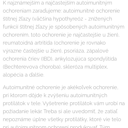
K najznámejším a najčastejším autoimunitným
ochoreniam zaraďujeme: autoimunitné ochorenie
štítnej žľazy (väčšina hypothyreóz - znížených
funkcií štítnej žľazy je spôsobených autoimunitným
ochorením, toto ochorenie je najčastejšie u žien),
reumatoidná artritída (ochorenie je rovnako
výrazne častejšie u žien), psoriáza, zápalové
ochorenia čriev (IBD), ankylozujúca spondylitída
(Bechterevova choroba), skleróza multiplex,
alopécia a ďalšie.
Autoimunitné ochorenie je akékoľvek ochorenie,
pri ktorom dôjde k zvýšeniu autoimunitných
protilátok v tele. Vyšetrenie protilátok vám urobí na
požiadanie lekár. Treba si ale uvedomiť, že zatiaľ
nepoznáme úplne všetky protilátky, ktoré vie telo
pri autoimunitnom ochorení produkovať. Tým