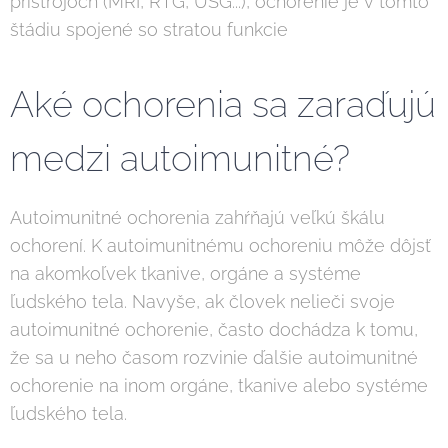
prístrojoch (MRI, RTG, USG...), ochorenie je v tomto
štádiu spojené so stratou funkcie
Aké ochorenia sa zaraďujú
medzi autoimunitné?
Autoimunitné ochorenia zahŕňajú veľkú škálu
ochorení. K autoimunitnému ochoreniu môže dôjsť
na akomkoľvek tkanive, orgáne a systéme
ľudského tela. Navyše, ak človek nelieči svoje
autoimunitné ochorenie, často dochádza k tomu,
že sa u neho časom rozvinie ďalšie autoimunitné
ochorenie na inom orgáne, tkanive alebo systéme
ľudského tela.