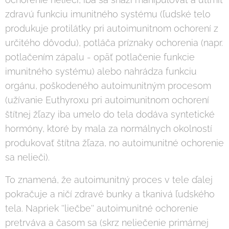
zdravú funkciu imunitného systému (ľudské telo
produkuje protilátky pri autoimunitnom ochorení z
určitého dôvodu), potláča príznaky ochorenia (napr.
potlačením zápalu - opäť potlačenie funkcie
imunitného systému) alebo nahrádza funkciu
orgánu, poškodeného autoimunitným procesom
(užívanie Euthyroxu pri autoimunitnom ochorení
štítnej žľazy iba umelo do tela dodáva syntetické
hormóny, ktoré by mala za normálnych okolností
produkovať štítna žľaza, no autoimunitné ochorenie
sa nelieči).
To znamená, že autoimunitný proces v tele ďalej
pokračuje a ničí zdravé bunky a tkanivá ľudského
tela. Napriek ''liečbe'' autoimunitné ochorenie
pretrváva a časom sa (skrz neliečenie primárnej