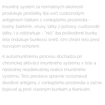
Imunitný systém za normálnych okolností
produkuje protilátky iba voči cudzorodým
antigénom (látkam z vonkajšieho prostredia -
toxíny, baktérie, vírusy, látky z potravy, cudzorodé
látky...) a odstraňuje - ''ničí'' iba poškodené bunky
tela (indukuje bunkovú smrť), čím chráni telo pred
rozvojom ochorení.
K autoimunitnému procesu dochádza pri
chronickej aktivácii imunitného systému v tele a
následnej neadekvátnej reakcii imunitného
systému. Telo prestáva správne rozoznávať
škodlivé antigény z vonkajšieho prostredia a začne
bojovať aj proti vlastným bunkám a tkanivám.