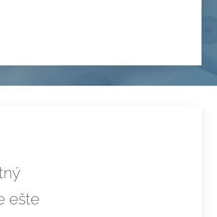
tný
.
e ešte