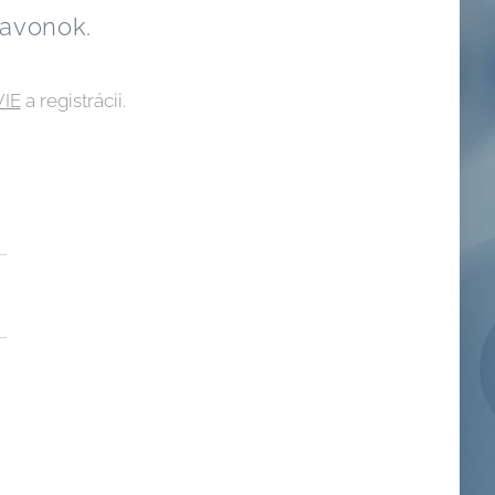
 navonok.
IE
a registrácii.