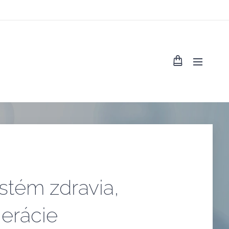
tém zdravia,
nerácie