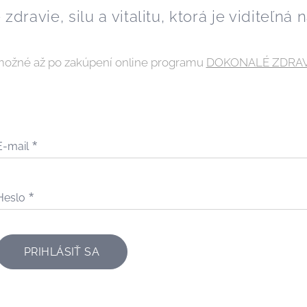
 zdravie, silu a vitalitu, ktorá je viditeľná
 možné až po zakúpení online programu
DOKONALÉ ZDRAV
E-mail
Heslo
PRIHLÁSIŤ SA