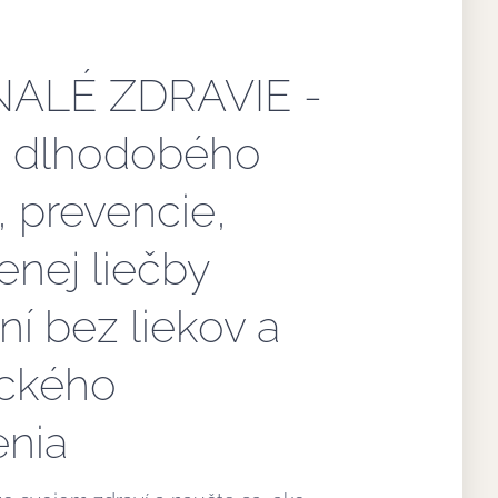
ALÉ ZDRAVIE -
 dlhodobého
, prevencie,
enej liečby
í bez liekov a
ického
nia