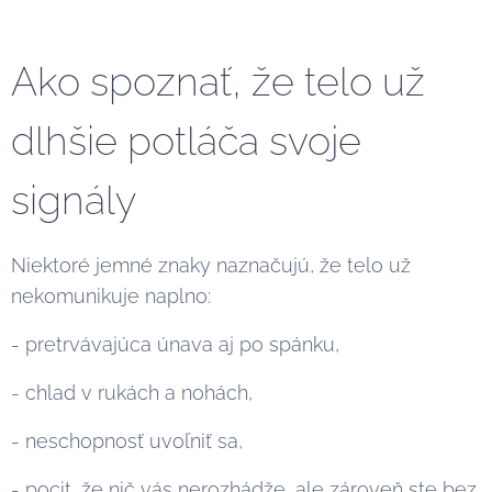
Ako spoznať, že telo už
dlhšie potláča svoje
signály
Niektoré jemné znaky naznačujú, že telo už
nekomunikuje naplno:
- pretrvávajúca únava aj po spánku,
- chlad v rukách a nohách,
- neschopnosť uvoľniť sa,
- pocit, že nič vás nerozhádže, ale zároveň ste bez