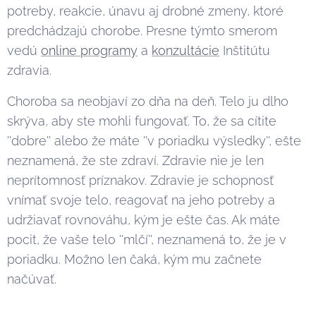
potreby, reakcie, únavu aj drobné zmeny, ktoré
predchádzajú chorobe. Presne týmto smerom
vedú
online programy
a
konzultácie
Inštitútu
zdravia.
Choroba sa neobjaví zo dňa na deň. Telo ju dlho
skrýva, aby ste mohli fungovať. To, že sa cítite
''dobre'' alebo že máte ''v poriadku výsledky'', ešte
neznamená, že ste zdraví. Zdravie nie je len
neprítomnosť príznakov. Zdravie je schopnosť
vnímať svoje telo, reagovať na jeho potreby a
udržiavať rovnováhu, kým je ešte čas. Ak máte
pocit, že vaše telo ''mlčí'', neznamená to, že je v
poriadku. Možno len čaká, kým mu začnete
načúvať.