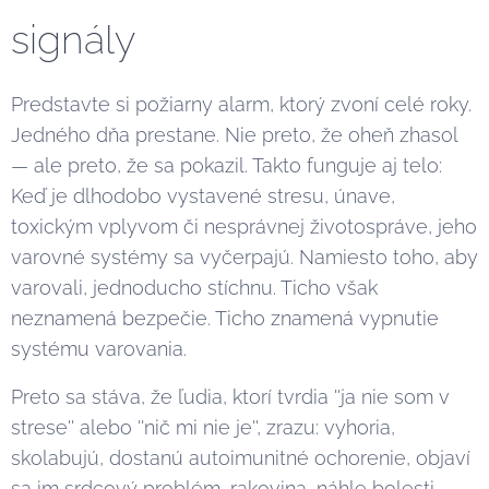
signály
Predstavte si požiarny alarm, ktorý zvoní celé roky.
Jedného dňa prestane. Nie preto, že oheň zhasol
— ale preto, že sa pokazil. Takto funguje aj telo:
Keď je dlhodobo vystavené stresu, únave,
toxickým vplyvom či nesprávnej životospráve, jeho
varovné systémy sa vyčerpajú. Namiesto toho, aby
varovali, jednoducho stíchnu. Ticho však
neznamená bezpečie. Ticho znamená vypnutie
systému varovania.
Preto sa stáva, že ľudia, ktorí tvrdia ''ja nie som v
strese'' alebo ''nič mi nie je'', zrazu: vyhoria,
skolabujú, dostanú autoimunitné ochorenie, objaví
sa im srdcový problém, rakovina, náhle bolesti