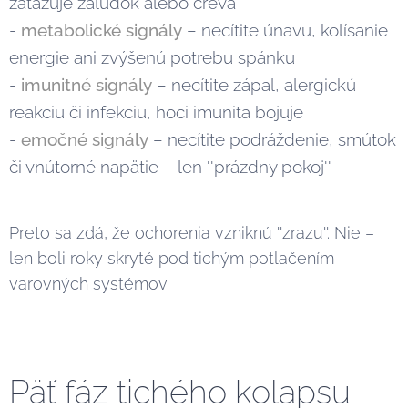
zaťažuje žalúdok alebo črevá
-
metabolické signály
– necítite únavu, kolísanie
energie ani zvýšenú potrebu spánku
-
imunitné signály
– necítite zápal, alergickú
reakciu či infekciu, hoci imunita bojuje
-
emočné signály
– necítite podráždenie, smútok
či vnútorné napätie – len ''prázdny pokoj''
Preto sa zdá, že ochorenia vzniknú ''zrazu''. Nie –
len boli roky skryté pod tichým potlačením
varovných systémov.
Päť fáz tichého kolapsu