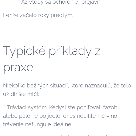
Až vtedy sa ochorenie ''prejaví''.
Lenže začalo roky predtým.
Typické príklady z
praxe
Niekoľko bežných situácií, ktoré naznačujú, že telo
už dlhšie mlčí:
-
Tráviaci systém
: Kedysi ste pociťovali ťažobu
alebo pálenie po jedle, dnes necítite nič – no
trávenie nefunguje ideálne.