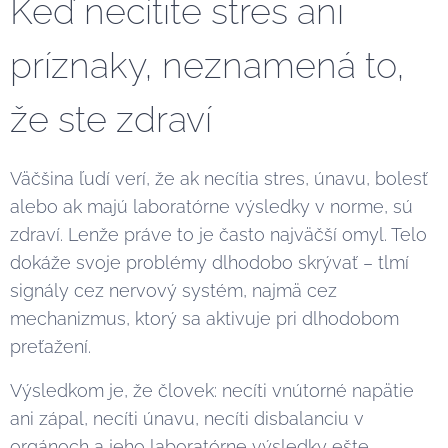
Keď necítite stres ani
príznaky, neznamená to,
že ste zdraví
Väčšina ľudí verí, že ak necítia stres, únavu, bolesť
alebo ak majú laboratórne výsledky v norme, sú
zdraví. Lenže práve to je často najväčší omyl. Telo
dokáže svoje problémy dlhodobo skrývať – tlmí
signály cez nervový systém, najmä cez
mechanizmus, ktorý sa aktivuje pri dlhodobom
preťažení.
Výsledkom je, že človek: necíti vnútorné napätie
ani zápal, necíti únavu, necíti disbalanciu v
orgánoch a jeho laboratórne výsledky ešte