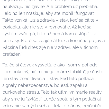
neukazujú nič zjavné. Ale problém už prebieha.
Telo ho len maskuje, aby ste mohli ''fungovať''.
Takto vzniká ilúzia zdravia – stav, keď sa cítite v
poriadku, ale nie ste v rovnováhe. Až keď sa
systém vyčerpá, telo už nemá kam ustúpiť – a
príznaky, ktoré sa zdajú náhle, sa konečne prejavia.
Väčšina ľudí dnes žije nie v zdraví, ale v tichom
preťažení
To, čo si človek vysvetľuje ako: ''som v pohode,
som pokojný, nič mi nie je, mám stabilitu'', je často
len stav znecitlivenia – stav, keď telo potláča
signály nebezpečenstva, bolesti, zápalu a
bunkového stresu. Telo tak utlmí vnímanie reality,
aby sme ju ''zvládli''. Lenže spolu s tým potlačí aj
vnímanie samých seba – tela, orgánov, emócií či