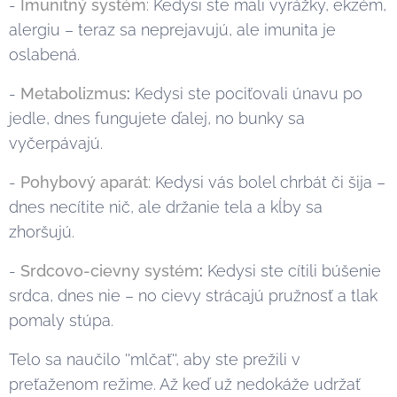
-
Imunitný systém
: Kedysi ste mali vyrážky, ekzém,
alergiu – teraz sa neprejavujú, ale imunita je
oslabená.
-
Metabolizmus
:
Kedysi ste pociťovali únavu po
jedle, dnes fungujete ďalej, no bunky sa
vyčerpávajú.
-
Pohybový aparát
: Kedysi vás bolel chrbát či šija –
dnes necítite nič, ale držanie tela a kĺby sa
zhoršujú.
-
Srdcovo-cievny
systém
:
Kedysi ste cítili búšenie
srdca, dnes nie – no cievy strácajú pružnosť a tlak
pomaly stúpa.
Telo sa naučilo ''mlčať'', aby ste prežili v
preťaženom režime. Až keď už nedokáže udržať