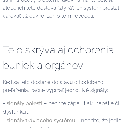
alebo ich telo doslova ''zlyhá''. Ich systém prestal
varovať už dávno. Len o tom nevedeli.
Telo skrýva aj ochorenia
buniek a orgánov
Keď sa telo dostane do stavu dlhodobého
preťaženia, začne vypínať jednotlivé signály:
-
s
ignály bolesti
– necítite zápal, tlak, napätie či
dysfunkciu
-
signály tráviaceho systému
– necítite, že jedlo