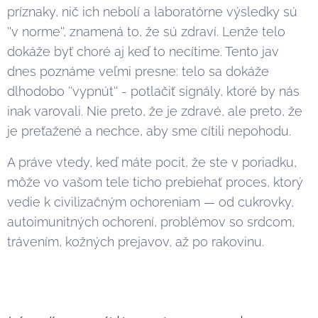
príznaky, nič ich nebolí a laboratórne výsledky sú
''v norme'', znamená to, že sú zdraví. Lenže telo
dokáže byť choré aj keď to necítime. Tento jav
dnes poznáme veľmi presne: telo sa dokáže
dlhodobo ''vypnút'' - potlačiť signály, ktoré by nás
inak varovali. Nie preto, že je zdravé, ale preto, že
je preťažené a nechce, aby sme cítili nepohodu.
A práve vtedy, keď máte pocit, že ste v poriadku,
môže vo vašom tele ticho prebiehať proces, ktorý
vedie k civilizačným ochoreniam — od cukrovky,
autoimunitných ochorení, problémov so srdcom,
trávením, kožných prejavov, až po rakovinu.