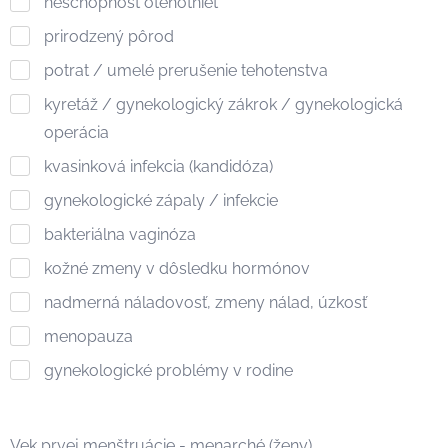
neschopnosť otehotnieť
prirodzený pôrod
potrat / umelé prerušenie tehotenstva
kyretáž / gynekologický zákrok / gynekologická
operácia
kvasinková infekcia (kandidóza)
gynekologické zápaly / infekcie
bakteriálna vaginóza
kožné zmeny v dôsledku hormónov
nadmerná náladovosť, zmeny nálad, úzkosť
menopauza
gynekologické problémy v rodine
Vek prvej menštruácie - menarché (ženy)