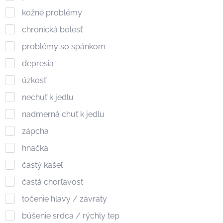
kožné problémy
chronická bolesť
problémy so spánkom
depresia
úzkosť
nechuť k jedlu
nadmerná chuť k jedlu
zápcha
hnačka
častý kašeľ
častá chorľavosť
točenie hlavy / závraty
búšenie srdca / rýchly tep