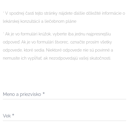
* V spodnej časti tejto stránky nájdete ďalšie dôležité informácie o
lekárskej konzultácii a liečebnom pláne
* Ak je vo formulári krúžok, vyberte iba jednu najpresnejšiu
odpoveď. Ak je vo formulári štvorec, označte prosím všetky
odpovede, ktoré sedia. Niektoré odpovede nie sú povinné a
nemusíte ich vypĺňať, ak nezodpovedajú vašej skutočnosti.
Meno a priezvisko
Vek