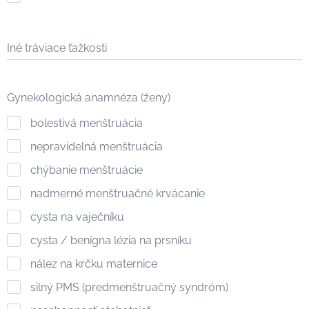
Iné tráviace ťažkosti
Gynekologická anamnéza (ženy)
bolestivá menštruácia
nepravidelná menštruácia
chýbanie menštruácie
nadmerné menštruačné krvácanie
cysta na vaječníku
cysta / benígna lézia na prsníku
nález na krčku maternice
silný PMS (predmenštruačný syndróm)