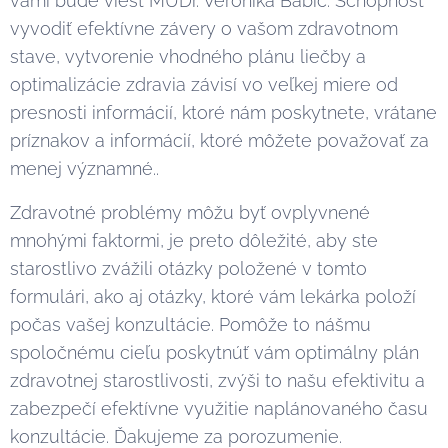
vami bude viesť MUDr. Veronika Babic. Schopnosť
vyvodiť efektívne závery o vašom zdravotnom
stave, vytvorenie vhodného plánu liečby a
optimalizácie zdravia závisí vo veľkej miere od
presnosti informácií, ktoré nám poskytnete, vrátane
príznakov a informácií, ktoré môžete považovať za
menej významné..
Zdravotné problémy môžu byť ovplyvnené
mnohými faktormi, je preto dôležité, aby ste
starostlivo zvážili otázky položené v tomto
formulári, ako aj otázky, ktoré vám lekárka položí
počas vašej konzultácie. Pomôže to nášmu
spoločnému cieľu poskytnúť vám optimálny plán
zdravotnej starostlivosti, zvýši to našu efektivitu a
zabezpečí efektívne využitie naplánovaného času
konzultácie. Ďakujeme za porozumenie.