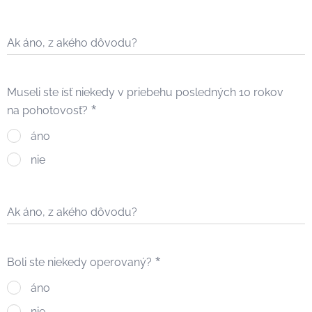
Ak áno, z akého dôvodu?
Museli ste ísť niekedy v priebehu posledných 10 rokov
na pohotovosť?
áno
nie
Ak áno, z akého dôvodu?
Boli ste niekedy operovaný?
áno
nie