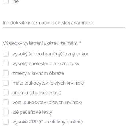
iné
Iné dôležité informácie k detskej anamnéze
Výsledky vyšetrení ukázali, že mám
vysoký (alebo hraničný) krvný cukor
vysoký cholesterol a krvné tuky
zmeny v krvnom obraze
málo leukocytov (bielych krviniek)
anémiu (chudokrvnosť)
veľa leukocytov (bielych krviniek)
zlé pečeňové testy
vysoké CRP (C- reaktívny proteín)