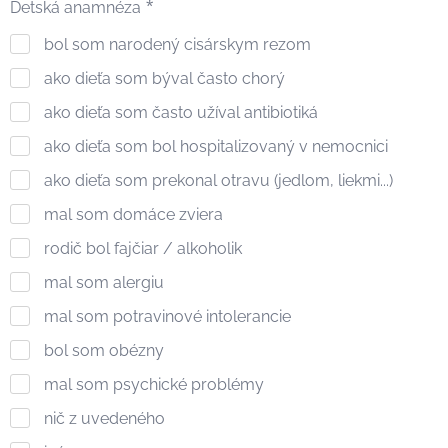
Detská anamnéza
bol som narodený cisárskym rezom
ako dieťa som býval často chorý
ako dieťa som často užíval antibiotiká
ako dieťa som bol hospitalizovaný v nemocnici
ako dieťa som prekonal otravu (jedlom, liekmi...)
mal som domáce zviera
rodič bol fajčiar / alkoholik
mal som alergiu
mal som potravinové intolerancie
bol som obézny
mal som psychické problémy
nič z uvedeného